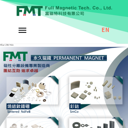
銅金屬分離機公
司
EN
超強磁