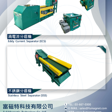
"車輛零件：鋁用於製造汽車、自行車和卡車的零件。例如，引
擎零件、車輪和車架。 飛機部件：飛機部件應該輕且堅固。鋁
非常適合製造這些。 建築施工： 建築物：鋁用作窗框、門和管
道。它重量輕且不生鏽。 橋樑：鋁也用於橋樑和塔等結構。它
們堅固且輕便。 電子產品： 手機：手機的機身由鋁製成。它們
重量輕且外觀漂亮。 筆記型電腦：筆記型電腦的外殼也是由鋁