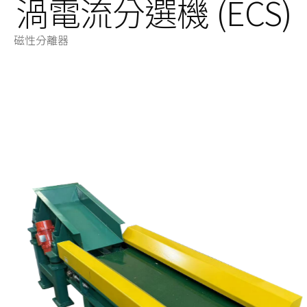
渦電流分選機 (ECS)
磁性分離器