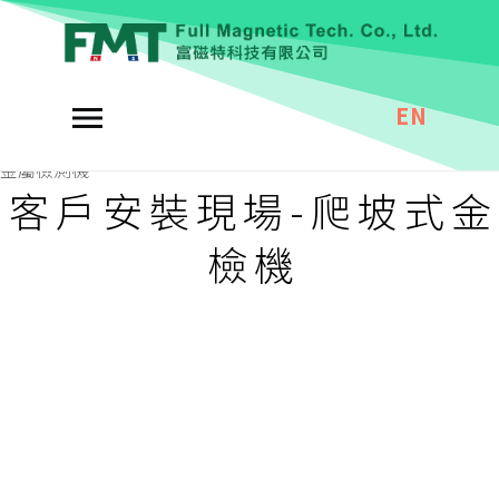
[金檢機] 客戶安
裝現場
EN
金屬檢測機
客 戶 安 裝 現 場 - 爬 坡 式 金
檢 機