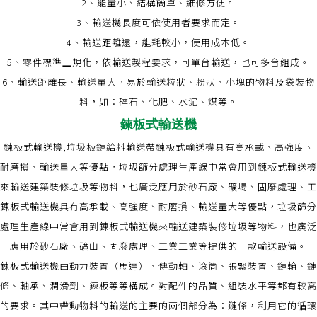
2、能量小、結構簡單、維修方便。
3、輸送機長度可依使用者要求而定。
4、輸送距離遠，能耗較小，使用成本低。
5、零件標準正規化，依輸送製程要求，可單台輸送，也可多台組成。
6、輸送距離長、輸送量大，易於輸送粒狀、粉狀、小塊的物料及袋裝物
料，如：碎石、化肥、水泥、煤等。
鍊板式輸送機
鍊板式輸送機,垃圾板鏈給料輸送帶鍊板式輸送機具有高承載、高強度、
耐磨損、輸送量大等優點，垃圾篩分處理生產線中常會用到鍊板式輸送機
來輸送建築裝修垃圾等物料，也廣泛應用於砂石廠、礦場、固廢處理、工
鍊板式輸送機具有高承載、高強度、耐磨損、輸送量大等優點，垃圾篩分
處理生產線中常會用到鍊板式輸送機來輸送建築裝修垃圾等物料，也廣泛
應用於砂石廠、礦山、固廢處理、工業工業等提供的一款輸送設備。
鍊板式輸送機由動力裝置（馬達）、傳動軸、滾筒、張緊裝置、鏈輪、鏈
條、軸承、潤滑劑、鍊板等等構成。對配件的品質、組裝水平等都有較高
的要求。其中帶動物料的輸送的主要的兩個部分為：鏈條，利用它的循環