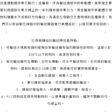
往復運動提供牽引動力；金屬板，作為輸送過程中的承載體。其原理主要
是利用固接在牽引鏈上的一系列鏈條提供牽引力，用金屬板作承載體引領
物料隨著水平或傾斜方向輸送。為滿足垃圾篩分生產現場的各種需求，我
們可以對自動化線路中的輸送機器進行具體設計，以達到要求和目的。
垃圾板鏈給料輸送帶性能特點：
1、可輸送大塊具有鋒利稜角及對輸送機有強烈磨損性的物料、溫度小於
400℃以下的物料、高濕性物料等。
2、板式輸送機可左傳動，也可右傳動，可水平輸送物料，也可傾斜輸送
物料，其傾斜角在0-30度之間，使用者可依實際現場選定。
3、全自動化處理，無需人工操作。
4、牽引鏈條強度高，可作較長距離的輸送。
5、鍊板抗彎強度大，耐衝擊；運轉平穩，噪音小。
6、PLC控制設定速率移動物料，以便準確計量物料，確保不間斷均勻、
勻速上料。