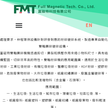
撕碎機
固廢燃料分選系統
EN
目前國內垃圾處理主要方式為衛生掩埋、垃圾焚燒、堆肥法三種，這三種
垃圾處理方式都需要進行粉碎撕碎處理，達到減型減容效果，根據不同的
處理要求，仲程環保設備針對研發對應的粉碎破碎系統，製造專業自動化
雙軸撕碎破碎設備。
富磁特雙軸撕碎機機透過剪切、撕裂和擠壓作用來縮小物料尺寸，具有結
構堅固，切碎效率高的特性。雙軸粉碎機的應用範圍廣，適用於生活垃圾
粉碎、工業垃圾粉碎、有機垃圾粉碎、醫療垃圾粉碎、RDF粉碎、塑膠粉
碎、危險廢棄物粉碎、大件垃圾撕碎、紙廠絞繩撕碎、廢舊金屬破碎等，
也包括比較混雜物料（含金屬、石頭等）。
應用範圍：
一、生活垃圾- 生活垃圾，城市垃圾，環衛垃圾，社區垃圾..等。
二、紙廠廢料- 紙廠塑料，塑膠膜，紙廠絞繩，紙廠廢棄物，廢料輕渣
等。