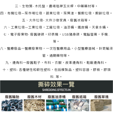
三、生物質- 木托盤，農場秸稈玉米桿，中藥藥材等。
四、有機垃圾—菜市場垃圾，蔬果垃圾，菜葉渣，餐廚垃圾，廚餘垃圾。
五、大件垃圾- 大件沙發家具，廢舊冰箱等。
六、工業垃圾—工業垃圾，工廠垃圾，油漆桶，鐵皮桶，天拿水桶。
七、電子廢棄物- 廢舊硬碟，印表機，USB隨身碟，電腦螢幕，手機..
等。
八、醫療廢品一醫療廢棄物，一次性醫療用品，小型醫療器械，針筒輸液
管，過期藥物等。
九、邊角料一廢舊鞋子，布料，衣服，皮革邊角料，鞋廠邊角料。
十、塑料- 各種硬性和軟性塑料，包括模製品，塑料容器，膠板，膠頭
料..等。